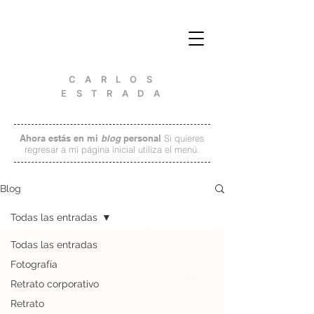
C A R L O S
E S T R A D A
Ahora estás en mi
blog
personal
Si quieres
regresar a mi página inicial utiliza el menú.
Blog
Todas las entradas
Todas las entradas
Fotografía
Retrato corporativo
Retrato