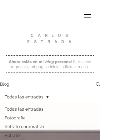
C A R L O S
E S T R A D A
Ahora estás en mi
blog
personal
Si quieres
regresar a mi página inicial utiliza el menú.
Blog
Todas las entradas
Todas las entradas
Fotografía
Retrato corporativo
Retrato