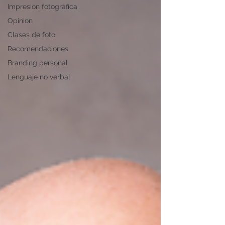
Impresion fotográfica
Opinion
Clases de foto
Recomendaciones
Branding personal
Lenguaje no verbal