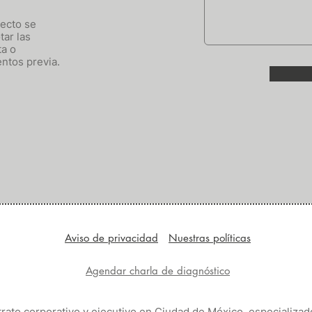
ecto se
tar las
ta o
entos previa.
Aviso de privacidad
Nuestras políticas
Agendar charla de diagnóstico
trato corporativo y ejecutivo en Ciudad de México, especializado