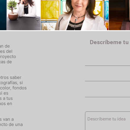
Descríbeme tu
an de
es del
proyecto
cas de
tros saber
ografías, si
color, fondos
si es
 a tus
mos en
s van a
ecto de una