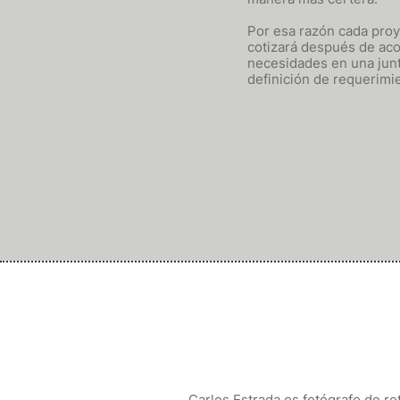
Por esa razón cada proy
cotizará después de aco
necesidades en una jun
definición de requerimi
Carlos Estrada es fotógrafo de re