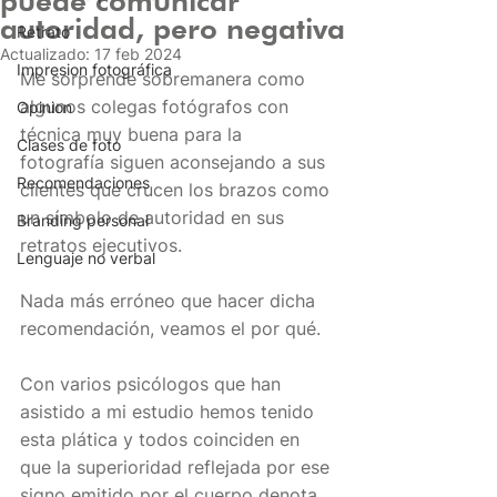
puede comunicar
autoridad, pero negativa
Retrato
Actualizado:
17 feb 2024
Impresion fotográfica
Me sorprende sobremanera como 
algunos colegas fotógrafos con 
Opinion
técnica muy buena para la 
Clases de foto
fotografía siguen aconsejando a sus 
Recomendaciones
clientes que crucen los brazos como 
un símbolo de autoridad en sus 
Branding personal
retratos ejecutivos.
Lenguaje no verbal
Nada más erróneo que hacer dicha 
recomendación, veamos el por qué.
Con varios psicólogos que han 
asistido a mi estudio hemos tenido 
esta plática y todos coinciden en 
que la superioridad reflejada por ese 
signo emitido por el cuerpo denota 