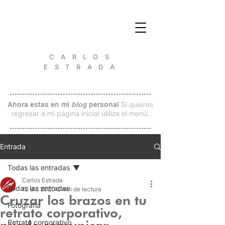
C A R L O S
E S T R A D A
Si quieres
Ahora estas en mi
blog
personal
regresar a mi página inicial utiliza el menú.
Entrada
Todas las entradas
Carlos Estrada
Todas las entradas
12 dic 2020
2 min de lectura
Cruzar los brazos en tu
Fotografía
retrato corporativo,
Retrato corporativo