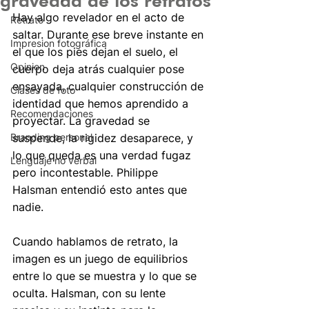
gravedad de los retratos
Hay algo revelador en el acto de 
Retrato
saltar. Durante ese breve instante en 
Impresion fotográfica
el que los pies dejan el suelo, el 
Opinion
cuerpo deja atrás cualquier pose 
ensayada, cualquier construcción de 
Clases de foto
identidad que hemos aprendido a 
Recomendaciones
proyectar. La gravedad se 
Branding personal
suspende, la rigidez desaparece, y 
lo que queda es una verdad fugaz 
Lenguaje no verbal
pero incontestable. Philippe 
Halsman entendió esto antes que 
nadie.
Cuando hablamos de retrato, la 
imagen es un juego de equilibrios 
entre lo que se muestra y lo que se 
oculta. Halsman, con su lente 