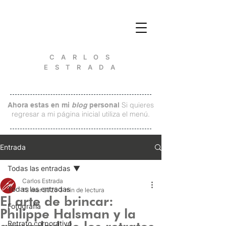
C A R L O S
E S T R A D A
Si quieres
Ahora estas en mi
blog
personal
regresar a mi página inicial utiliza el menú.
Entrada
Todas las entradas
Carlos Estrada
Todas las entradas
13 mar 2025
3 min de lectura
El arte de brincar:
Fotografía
Philippe Halsman y la
Retrato corporativo