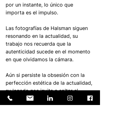
por un instante, lo único que 
importa es el impulso.
Las fotografías de Halsman siguen 
resonando en la actualidad, su 
trabajo nos recuerda que la 
autenticidad sucede en el momento 
en que olvidamos la cámara. 
Aún si persiste la obsesión con la 
perfección estética de la actualidad, 
su legado nos invita a soltar el 
control, a ceder por un instante al 
juego y al instinto.
Y tú, si estuvieras frente a la lente 
de Halsman, ¿cómo saltarías?